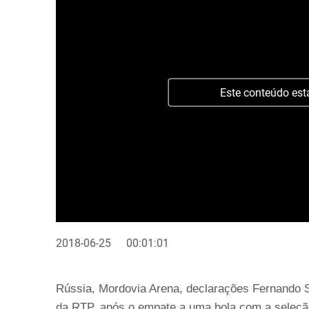
Este conteúdo est
2018-06-25
00:01:01
Rússia, Mordovia Arena, declarações Fernando Sa
da RTP, após o empate a uma bola com a seleção