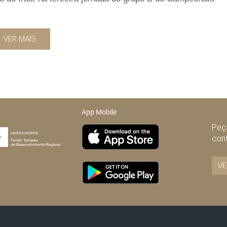
VER MAIS
App Mobile
Peça
con
VE