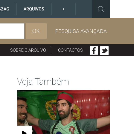
GZAG
ARQUIVOS
+
OK
PESQUISA AVANÇADA
SOBRE O ARQUIVO
CONTACTOS
Veja Também