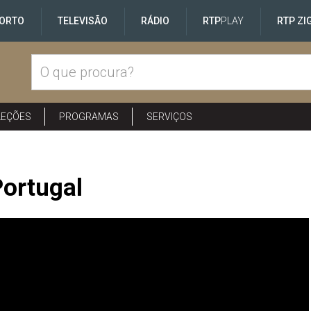
ORTO
TELEVISÃO
RÁDIO
RTP
PLAY
RTP ZI
LEÇÕES
PROGRAMAS
SERVIÇOS
Portugal