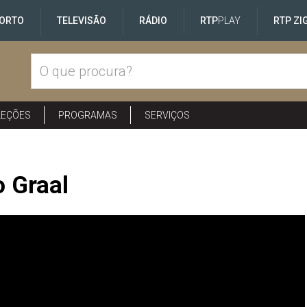
ORTO
TELEVISÃO
RÁDIO
RTP
PLAY
RTP ZI
LEÇÕES
PROGRAMAS
SERVIÇOS
 Graal