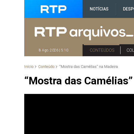
NOTÍCIAS
DESP
CONTEÚDOS
CO
8 Ago. 2026 | 5:10
Início
Conteúdo
“Mostra das Camélias” na Madeira
“Mostra das Camélias”