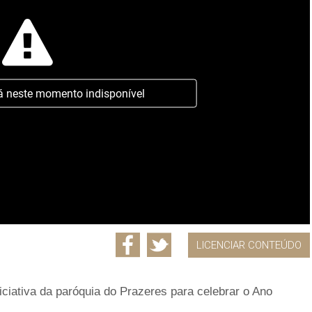
á neste momento indisponível
LICENCIAR CONTEÚDO
iciativa da paróquia do Prazeres para celebrar o Ano