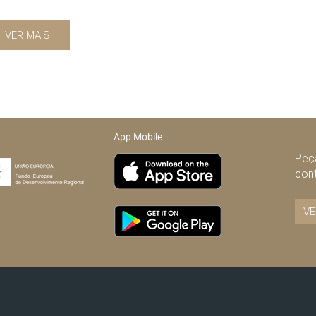
VER MAIS
App Mobile
Peça
con
VE