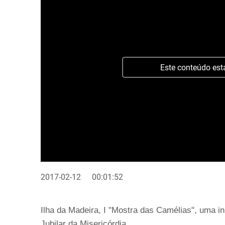
Este conteúdo est
2017-02-12
00:01:52
Ilha da Madeira, I "Mostra das Camélias", uma in
Jubilar da Misericórdia.