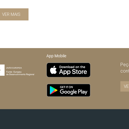
VER MAIS
App Mobile
Peça
con
VE