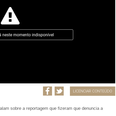
á neste momento indisponível
LICENCIAR CONTEÚDO
falam sobre a reportagem que fizeram que denuncia a
.