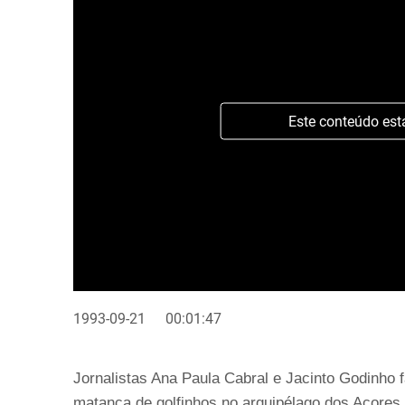
Este conteúdo est
1993-09-21
00:01:47
Jornalistas Ana Paula Cabral e Jacinto Godinho 
matança de golfinhos no arquipélago dos Açores