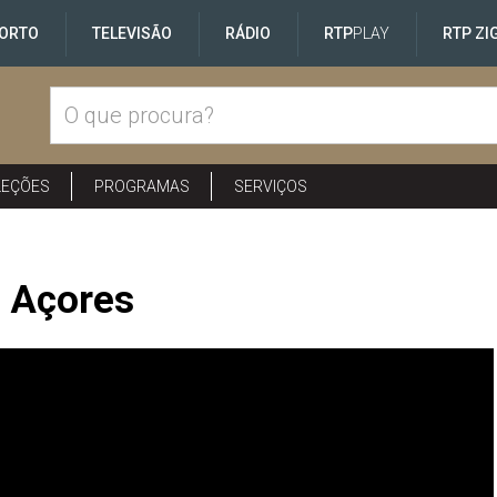
ORTO
TELEVISÃO
RÁDIO
RTP
PLAY
RTP ZI
LEÇÕES
PROGRAMAS
SERVIÇOS
s Açores