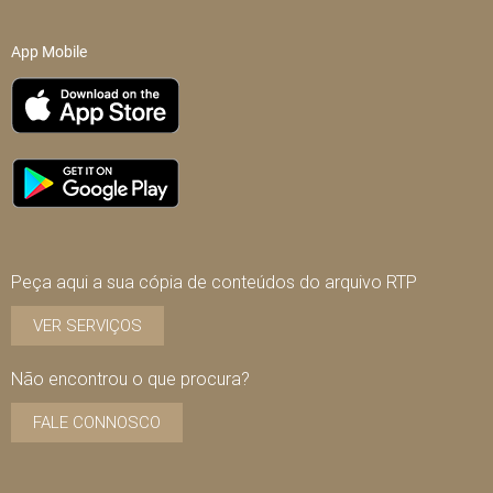
App Mobile
Peça aqui a sua cópia de conteúdos do arquivo RTP
VER SERVIÇOS
Não encontrou o que procura?
FALE CONNOSCO