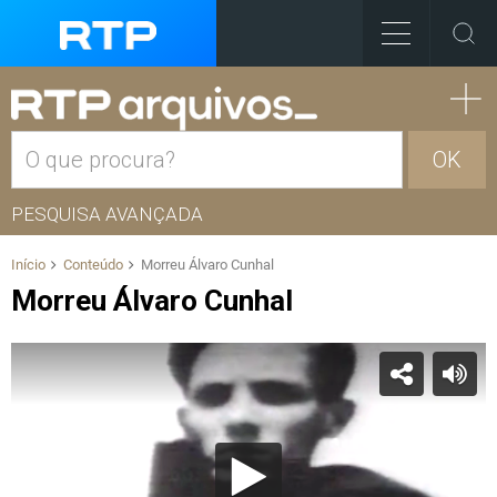
OK
PESQUISA AVANÇADA
Início
Conteúdo
Morreu Álvaro Cunhal
Morreu Álvaro Cunhal