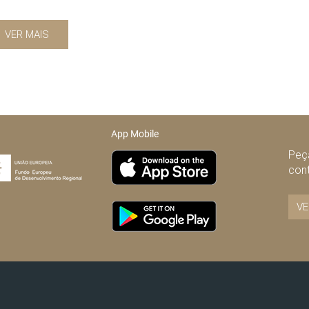
VER MAIS
App Mobile
Peça
con
VE