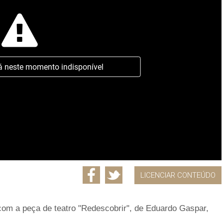
á neste momento indisponível
LICENCIAR CONTEÚDO
 com a peça de teatro "Redescobrir", de Eduardo Gaspar,