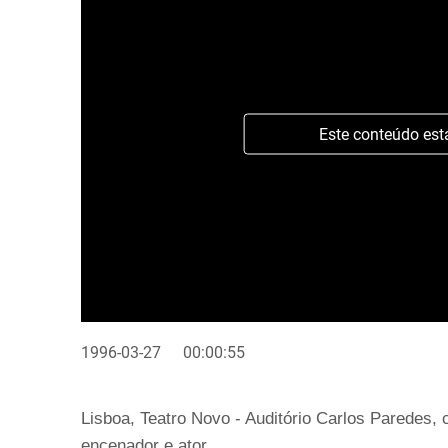
Este conteúdo est
1996-03-27
00:00:55
Lisboa, Teatro Novo - Auditório Carlos Paredes,
encenador e ator.