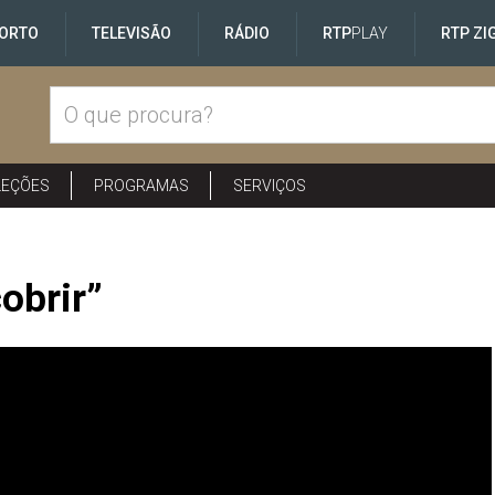
ORTO
TELEVISÃO
RÁDIO
RTP
PLAY
RTP ZI
LEÇÕES
PROGRAMAS
SERVIÇOS
obrir”