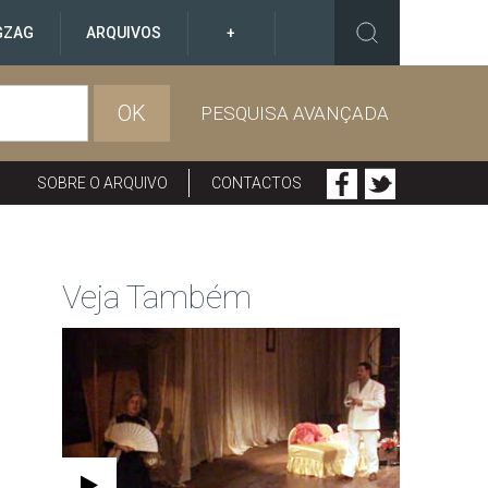
GZAG
ARQUIVOS
+
OK
PESQUISA AVANÇADA
SOBRE O ARQUIVO
CONTACTOS
Veja Também