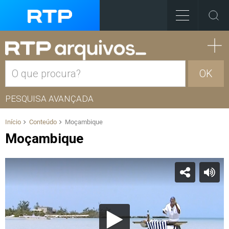
OK
PESQUISA AVANÇADA
Início
Conteúdo
Moçambique
Moçambique