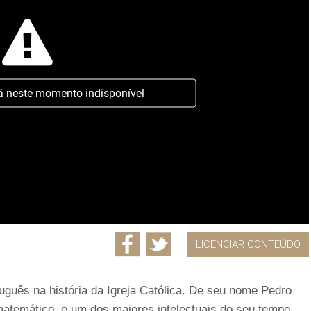
á neste momento indisponível
LICENCIAR CONTEÚDO
guês na história da Igreja Católica. De seu nome Pedro
matemático, e um dos maiores intelectuais do seu tempo.