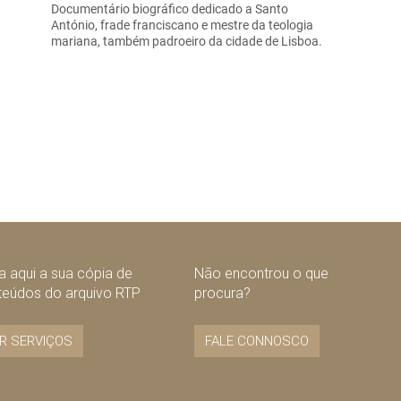
Documentário biográfico dedicado a Santo
António, frade franciscano e mestre da teologia
mariana, também padroeiro da cidade de Lisboa.
 aqui a sua cópia de
Não encontrou o que
teúdos do arquivo RTP
procura?
R SERVIÇOS
FALE CONNOSCO