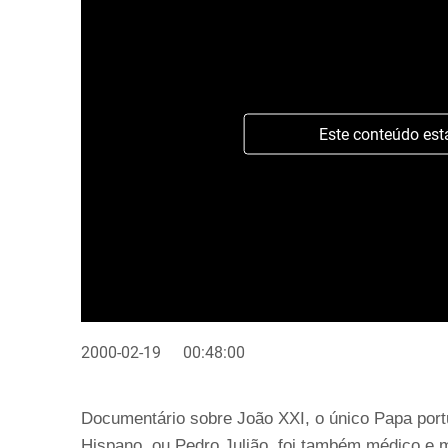
Este conteúdo est
2000-02-19
00:48:00
Documentário sobre João XXI, o único Papa portu
Hispano, ou Pedro Julião, foi também médico e 