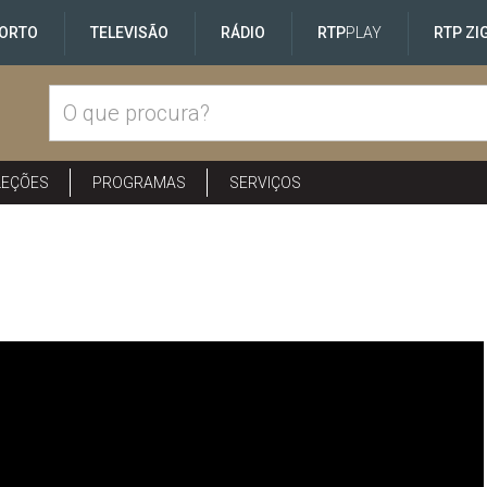
ORTO
TELEVISÃO
RÁDIO
RTP
PLAY
RTP ZI
LEÇÕES
PROGRAMAS
SERVIÇOS