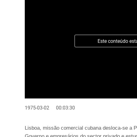
Este conteúdo est
1975-03-02
00:03:30
Lisboa, missão comercial cubana desloca-se a P
Governo e empresários do sector privado e estud