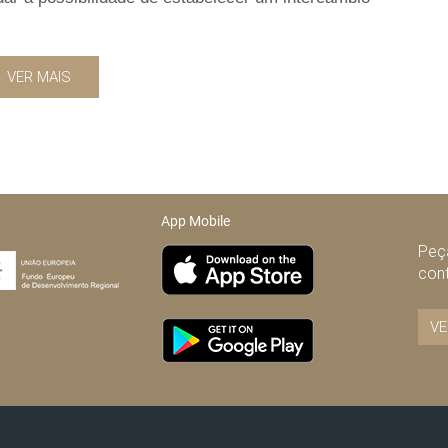
VER MAIS
App Mobile
Peça
con
VE