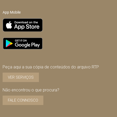
App Mobile
Peça aqui a sua cópia de conteúdos do arquivo RTP
VER SERVIÇOS
Não encontrou o que procura?
FALE CONNOSCO