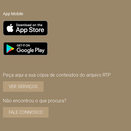
App Mobile
Peça aqui a sua cópia de conteúdos do arquivo RTP
VER SERVIÇOS
Não encontrou o que procura?
FALE CONNOSCO