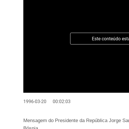
Este conteúdo est
1996-03-20
00:02:03
Mensagem do Presidente da República Jorge Samp
Bósnia.