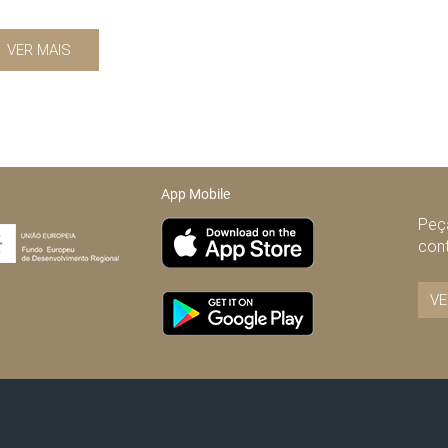
VER MAIS
App Mobile
Peça
con
VE