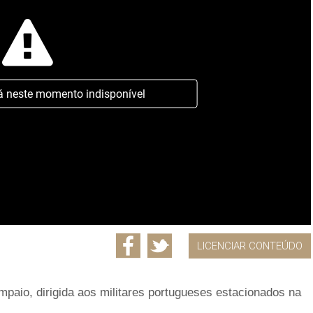
á neste momento indisponível
LICENCIAR CONTEÚDO
aio, dirigida aos militares portugueses estacionados na