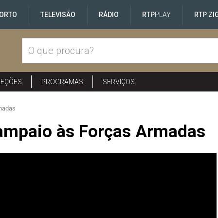
ORTO
TELEVISÃO
RÁDIO
RTP
PLAY
RTP ZI
LEÇÕES
PROGRAMAS
SERVIÇOS
madas
ampaio às Forças Armadas