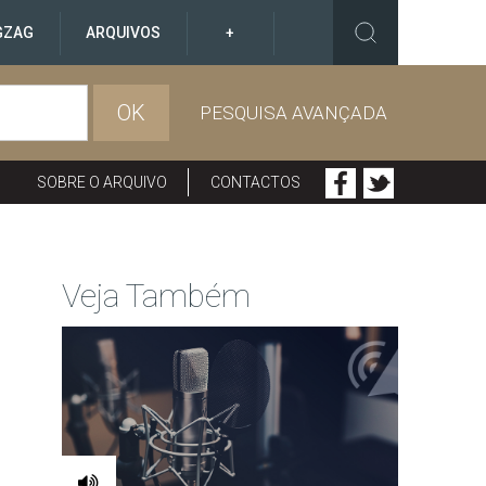
GZAG
ARQUIVOS
+
OK
PESQUISA AVANÇADA
SOBRE O ARQUIVO
CONTACTOS
Veja Também