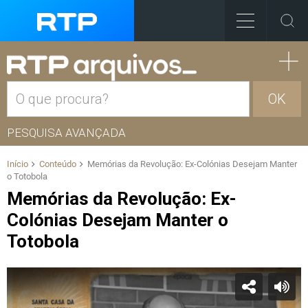
OK
PESQUISA AVANÇADA
Início
Conteúdo
Memórias da Revolução: Ex-Colónias Desejam Manter
o Totobola
Memórias da Revolução: Ex-
Colónias Desejam Manter o
Totobola