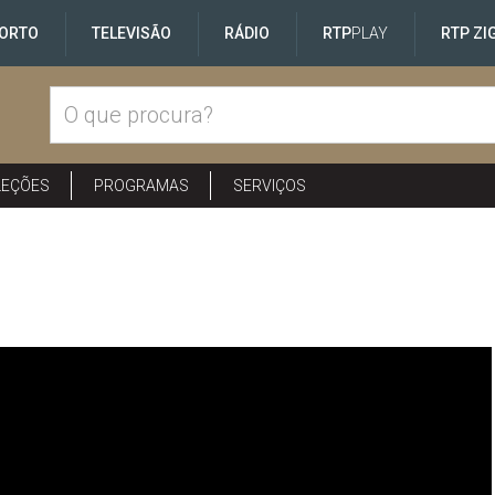
ORTO
TELEVISÃO
RÁDIO
RTP
PLAY
RTP ZI
LEÇÕES
PROGRAMAS
SERVIÇOS