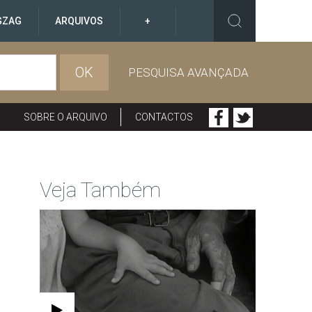
GZAG
ARQUIVOS
+
OK
PESQUISA AVANÇADA
SOBRE O ARQUIVO
CONTACTOS
Veja Também