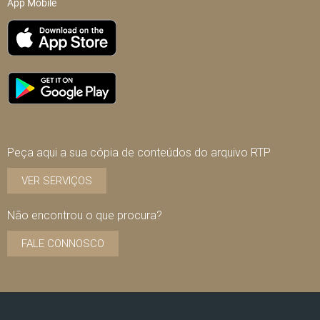
App Mobile
Peça aqui a sua cópia de conteúdos do arquivo RTP
VER SERVIÇOS
Não encontrou o que procura?
FALE CONNOSCO