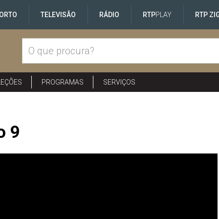
ORTO
TELEVISÃO
RÁDIO
RTP
PLAY
RTP ZI
LEÇÕES
PROGRAMAS
SERVIÇOS
o 9