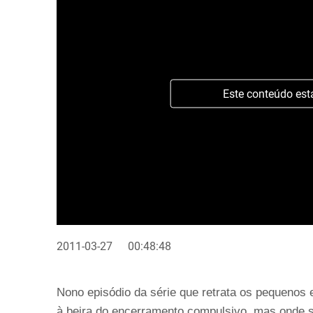
Este conteúdo est
2011-03-27
00:48:48
Nono episódio da série que retrata os pequeno
à beira do encerramento compulsivo, mas onde s