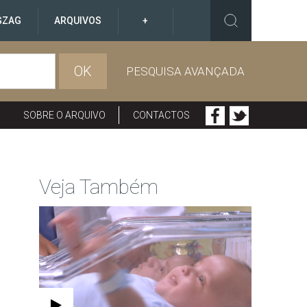
GZAG
ARQUIVOS
+
OK
PESQUISA AVANÇADA
SOBRE O ARQUIVO
CONTACTOS
Veja Também