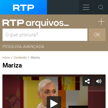
OK
PESQUISA AVANÇADA
Início
Conteúdo
Mariza
Mariza