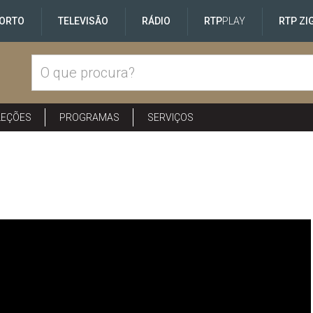
ORTO
TELEVISÃO
RÁDIO
RTP
PLAY
RTP ZI
LEÇÕES
PROGRAMAS
SERVIÇOS