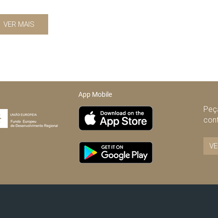
VER MAIS
App Mobile
Peça
con
VE