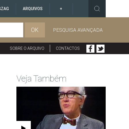
GZAG
ARQUIVOS
+
OK
PESQUISA AVANÇADA
SOBRE O ARQUIVO
CONTACTOS
Veja Também