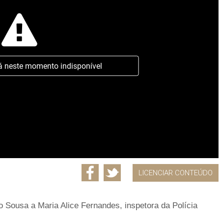
á neste momento indisponível
LICENCIAR CONTEÚDO
o Sousa a Maria Alice Fernandes, inspetora da Polícia