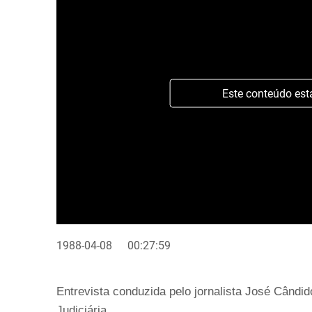
Este conteúdo est
1988-04-08
00:27:59
Entrevista conduzida pelo jornalista José Cândid
Judiciária.