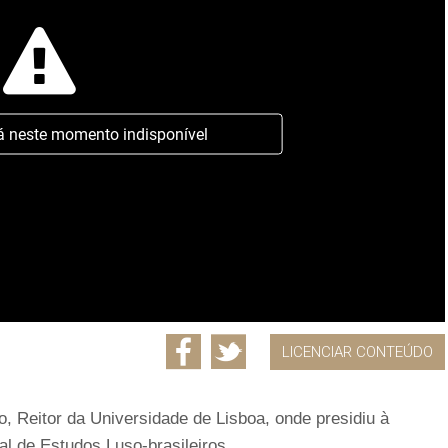
á neste momento indisponível
LICENCIAR CONTEÚDO
, Reitor da Universidade de Lisboa, onde presidiu à
al de Estudos Luso-brasileiros.