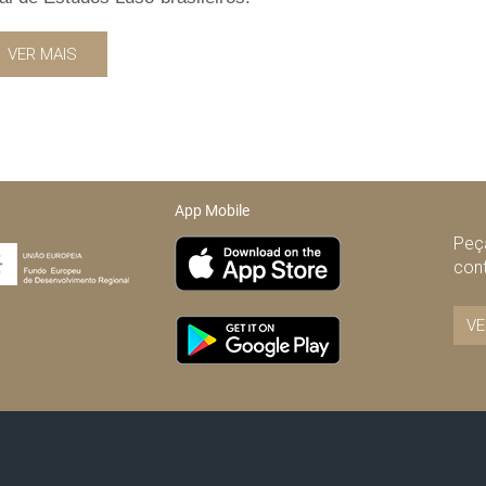
VER MAIS
App Mobile
Peça
con
VE