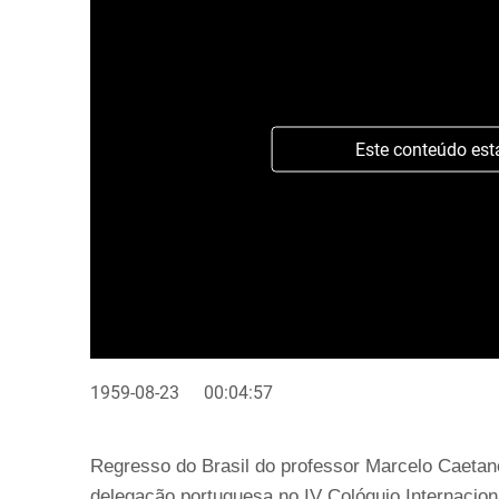
Este conteúdo est
1959-08-23
00:04:57
Regresso do Brasil do professor Marcelo Caetano
delegação portuguesa no IV Colóquio Internacion