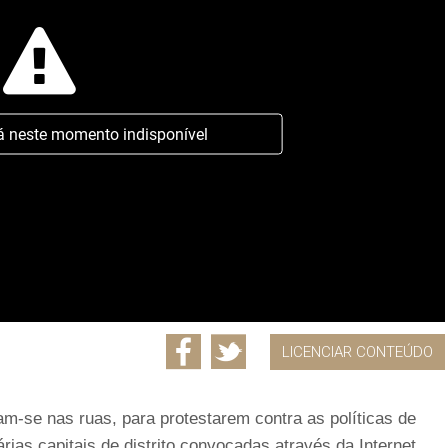
á neste momento indisponível
LICENCIAR CONTEÚDO
am-se nas ruas, para protestarem contra as políticas de
ias capitais de distrito convocadas através da Internet.