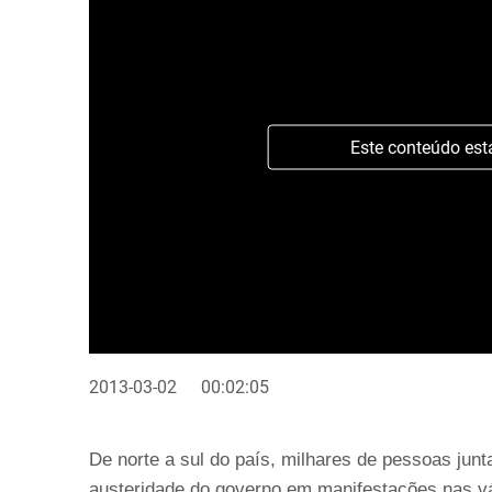
Este conteúdo est
2013-03-02
00:02:05
De norte a sul do país, milhares de pessoas junt
austeridade do governo em manifestações nas vár