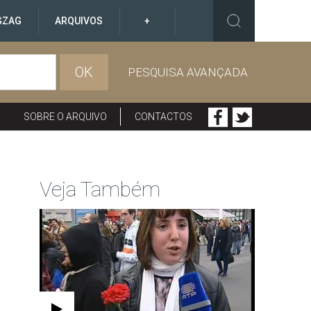
GZAG
ARQUIVOS
+
OK
PESQUISA AVANÇADA
SOBRE O ARQUIVO
CONTACTOS
Veja Também