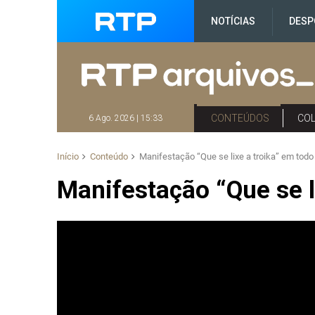
NOTÍCIAS
DESP
CONTEÚDOS
CO
6 Ago. 2026 | 15:33
Início
Conteúdo
Manifestação “Que se lixe a troika” em todo
Manifestação “Que se l