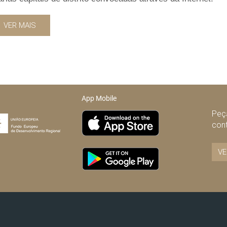
VER MAIS
App Mobile
Peça
con
VE