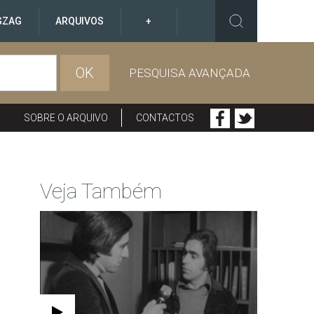
GZAG
ARQUIVOS
+
OK
PESQUISA AVANÇADA
SOBRE O ARQUIVO
CONTACTOS
Veja Também