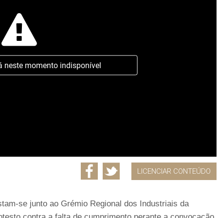
á neste momento indisponível
LICENCIAR CONTEÚDO
stam-se junto ao Grémio Regional dos Industriais da
otesto contra a falta de cumprimento perante a convocação