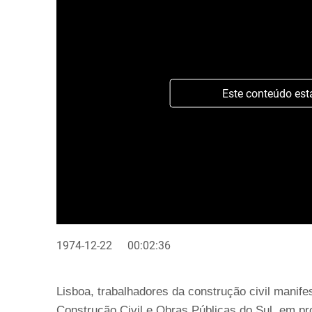
Este conteúdo est
1974-12-22
00:02:36
Lisboa, trabalhadores da construção civil manife
Construção Civil e Obras Públicas do Sul, em pr