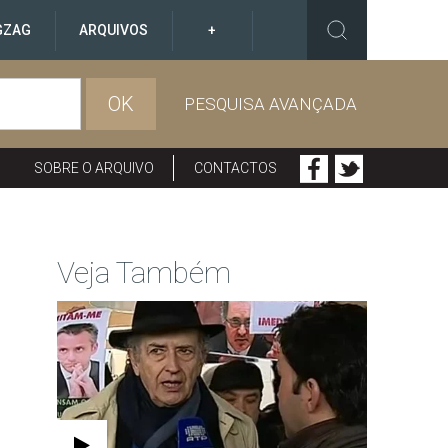
GZAG
ARQUIVOS
+
OK
PESQUISA AVANÇADA
SOBRE O ARQUIVO
CONTACTOS
Veja Também