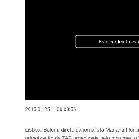
Este conteúdo est
2015-01-25
00:03:56
Lisboa, Belém, direto da jornalista Mariana Flo
privatização da TAP organizada pelo movimento 