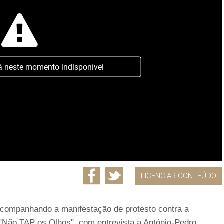
á neste momento indisponível
LICENCIAR CONTEÚDO
r acompanhando a manifestação de protesto contra a
"Não TAP os Olhos", com entrevista a António-Pedro