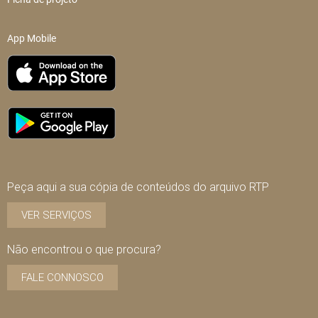
App Mobile
Peça aqui a sua cópia de conteúdos do arquivo RTP
VER SERVIÇOS
Não encontrou o que procura?
FALE CONNOSCO