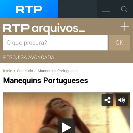
OK
PESQUISA AVANÇADA
Início
Conteúdo
Manequins Portugueses
Manequins Portugueses