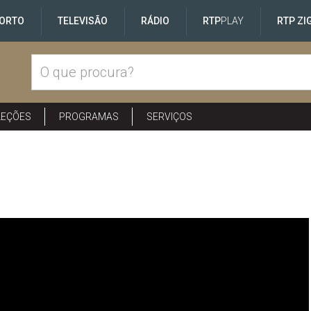
ORTO
TELEVISÃO
RÁDIO
RTP
PLAY
RTP ZI
LEÇÕES
PROGRAMAS
SERVIÇOS