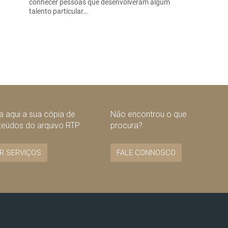
conhecer pessoas que desenvolveram algum
talento particular…
 aqui a sua cópia de
Não encontrou o que
teúdos do arquivo RTP
procura?
R SERVIÇOS
FALE CONNOSCO