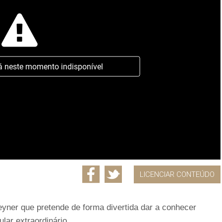
á neste momento indisponível
LICENCIAR CONTEÚDO
yner que pretende de forma divertida dar a conhecer
lar extraordinário.