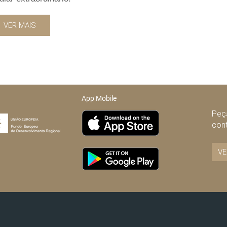
VER MAIS
App Mobile
Peça
con
VE