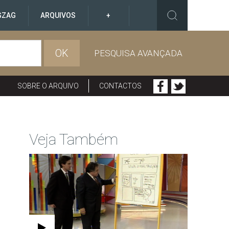
GZAG
ARQUIVOS
+
OK
PESQUISA AVANÇADA
SOBRE O ARQUIVO
CONTACTOS
Veja Também