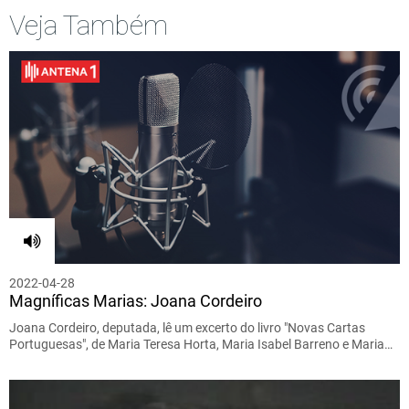
Veja Também
2022-04-28
Magníficas Marias: Joana Cordeiro
Joana Cordeiro, deputada, lê um excerto do livro "Novas Cartas
Portuguesas", de Maria Teresa Horta, Maria Isabel Barreno e Maria…