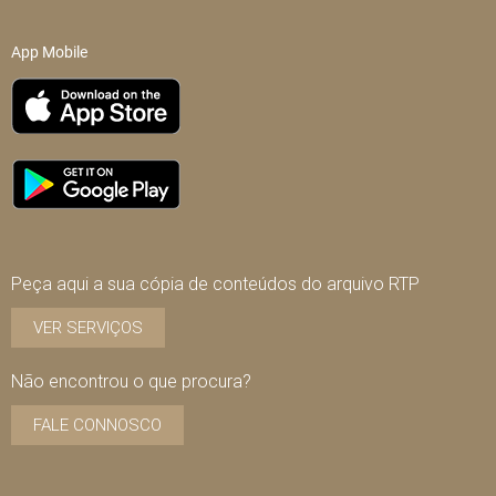
App Mobile
Peça aqui a sua cópia de conteúdos do arquivo RTP
VER SERVIÇOS
Não encontrou o que procura?
FALE CONNOSCO