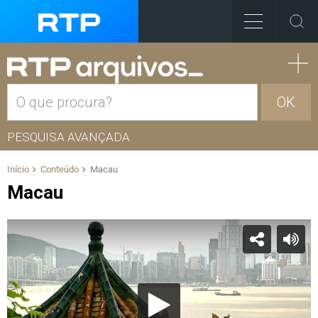
OK
PESQUISA AVANÇADA
Início
Conteúdo
Macau
Macau