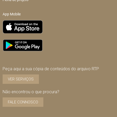
App Mobile
Peça aqui a sua cópia de conteúdos do arquivo RTP
VER SERVIÇOS
Não encontrou o que procura?
FALE CONNOSCO