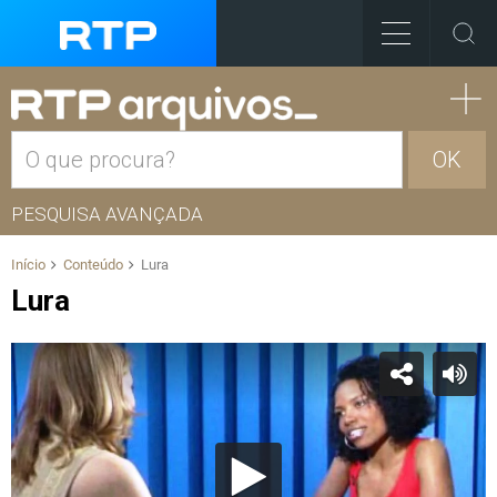
OK
PESQUISA AVANÇADA
Início
Conteúdo
Lura
Lura