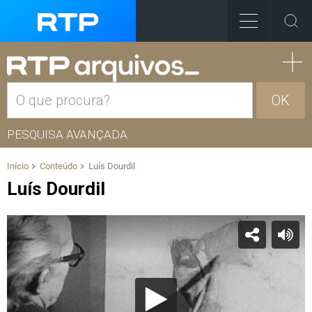
OK
PESQUISA AVANÇADA
Início
Conteúdo
Luís Dourdil
Luís Dourdil