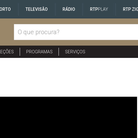
ORTO
TELEVISÃO
RÁDIO
RTP
PLAY
RTP ZI
LEÇÕES
PROGRAMAS
SERVIÇOS