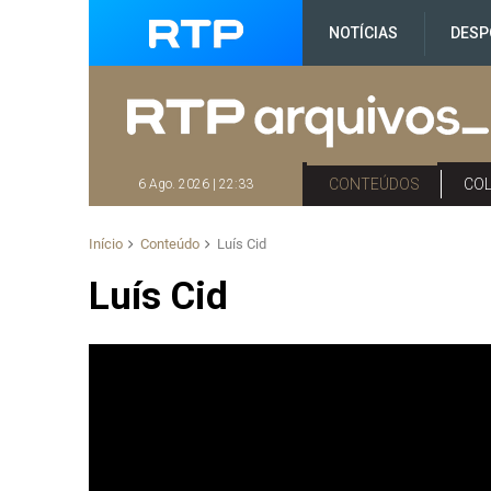
NOTÍCIAS
DESP
CONTEÚDOS
CO
6 Ago. 2026 | 22:33
Início
Conteúdo
Luís Cid
Luís Cid