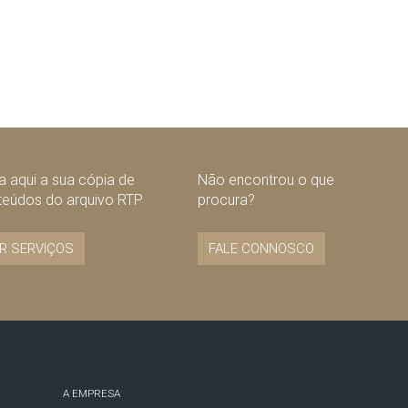
 aqui a sua cópia de
Não encontrou o que
teúdos do arquivo RTP
procura?
R SERVIÇOS
FALE CONNOSCO
A EMPRESA