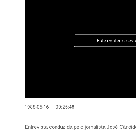
Este conteúdo est
1988-05-16
00:25:48
Entrevista conduzida pelo jornalista José Cândi