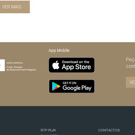
VER MAIS
App Mobile
Peça
con
VE
RTP PLAY
CONTACTOS