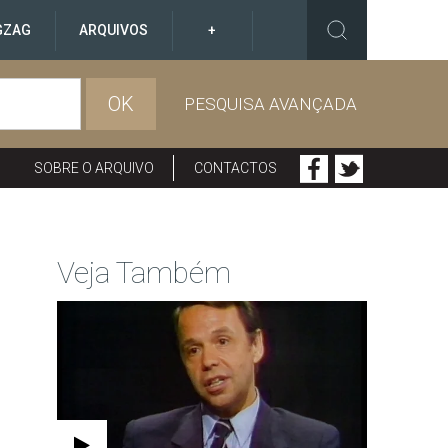
GZAG
ARQUIVOS
+
OK
PESQUISA AVANÇADA
SOBRE O ARQUIVO
CONTACTOS
Veja Também