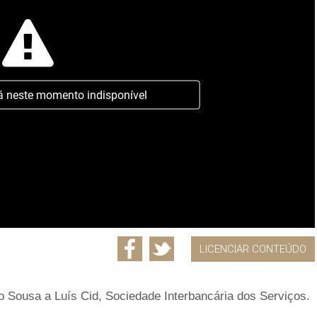
á neste momento indisponível
LICENCIAR CONTEÚDO
do Sousa a Luís Cid, Sociedade Interbancária dos Serviços.