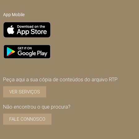
App Mobile
Peça aqui a sua cópia de conteúdos do arquivo RTP
VER SERVIÇOS
Não encontrou o que procura?
FALE CONNOSCO