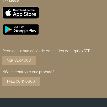
App Mobile
Peça aqui a sua cópia de conteúdos do arquivo RTP
VER SERVIÇOS
Não encontrou o que procura?
FALE CONNOSCO