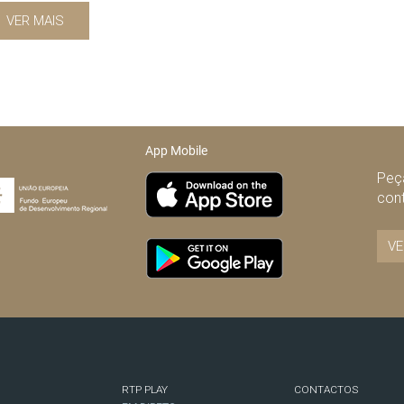
VER MAIS
App Mobile
Peça
con
VE
RTP PLAY
CONTACTOS