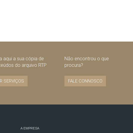
 aqui a sua cópia de
Não encontrou o que
teúdos do arquivo RTP
procura?
R SERVIÇOS
FALE CONNOSCO
A EMPRESA