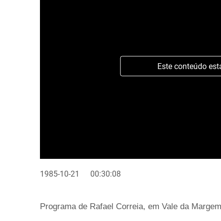
Este conteúdo est
1985-10-21
00:30:08
Programa de Rafael Correia, em Vale da Margem,