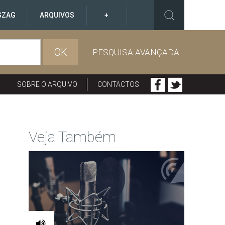
GZAG
ARQUIVOS
+
OK
PESQUISA AVANÇADA
SOBRE O ARQUIVO
CONTACTOS
Veja Também