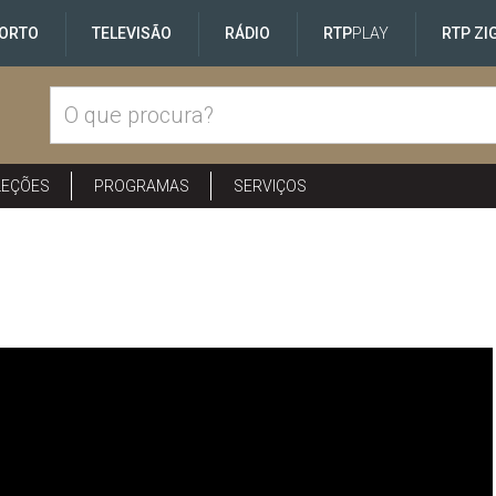
ORTO
TELEVISÃO
RÁDIO
RTP
PLAY
RTP ZI
LEÇÕES
PROGRAMAS
SERVIÇOS