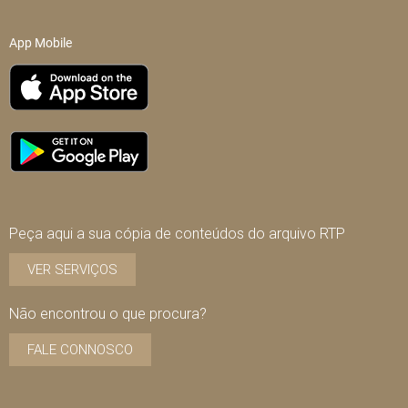
App Mobile
Peça aqui a sua cópia de conteúdos do arquivo RTP
VER SERVIÇOS
Não encontrou o que procura?
FALE CONNOSCO