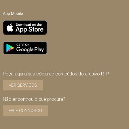
App Mobile
Peça aqui a sua cópia de conteúdos do arquivo RTP
VER SERVIÇOS
Não encontrou o que procura?
FALE CONNOSCO