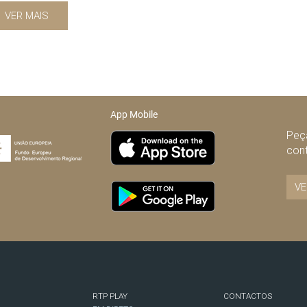
VER MAIS
App Mobile
Peça
con
VE
RTP PLAY
CONTACTOS