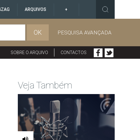
GZAG
ARQUIVOS
+
OK
PESQUISA AVANÇADA
SOBRE O ARQUIVO
CONTACTOS
Veja Também