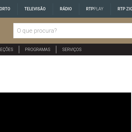
ORTO
TELEVISÃO
RÁDIO
RTP
PLAY
RTP ZI
LEÇÕES
PROGRAMAS
SERVIÇOS