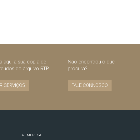
 aqui a sua cópia de
Não encontrou o que
teúdos do arquivo RTP
procura?
R SERVIÇOS
FALE CONNOSCO
A EMPRESA