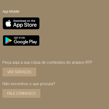
App Mobile
Peça aqui a sua cópia de conteúdos do arquivo RTP
VER SERVIÇOS
Não encontrou o que procura?
FALE CONNOSCO