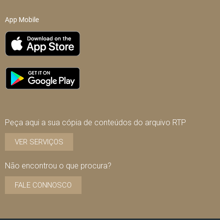
App Mobile
Peça aqui a sua cópia de conteúdos do arquivo RTP
VER SERVIÇOS
Não encontrou o que procura?
FALE CONNOSCO