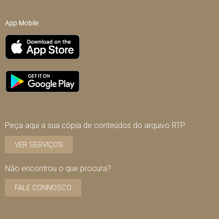
App Mobile
Peça aqui a sua cópia de conteúdos do arquivo RTP
VER SERVIÇOS
Não encontrou o que procura?
FALE CONNOSCO