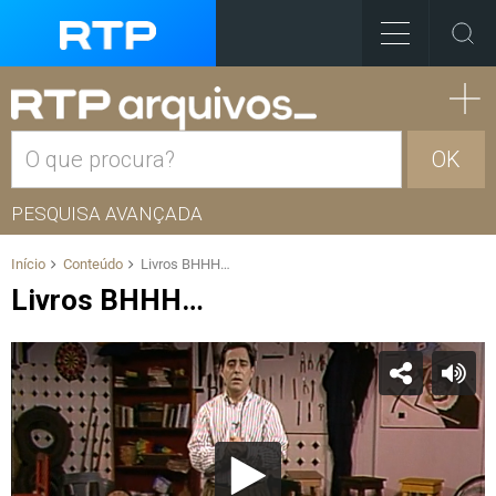
OK
PESQUISA AVANÇADA
Início
Conteúdo
Livros BHHH…
Livros BHHH…