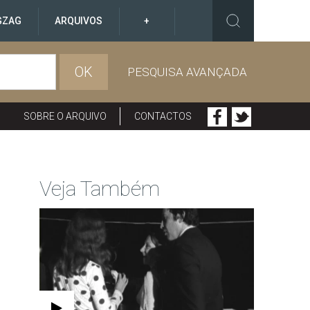
GZAG
ARQUIVOS
+
OK
PESQUISA AVANÇADA
SOBRE O ARQUIVO
CONTACTOS
Veja Também