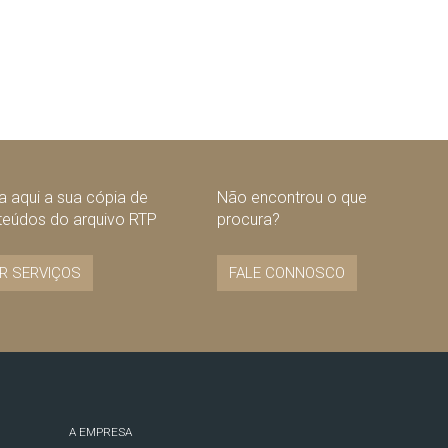
 aqui a sua cópia de
Não encontrou o que
teúdos do arquivo RTP
procura?
R SERVIÇOS
FALE CONNOSCO
A EMPRESA