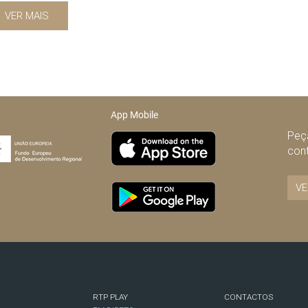
VER MAIS
App Mobile
Peça
con
VE
RTP PLAY
CONTACTOS