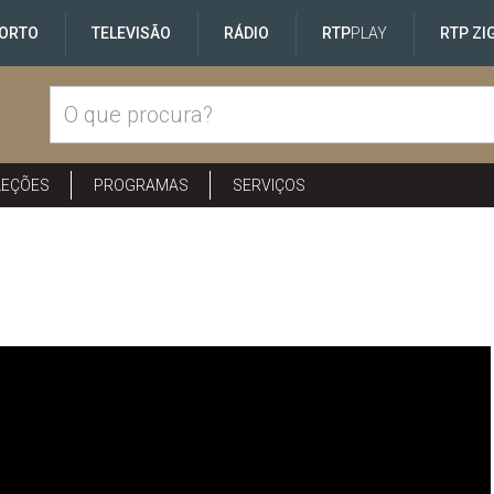
ORTO
TELEVISÃO
RÁDIO
RTP
PLAY
RTP ZI
LEÇÕES
PROGRAMAS
SERVIÇOS