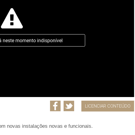
á neste momento indisponível
LICENCIAR CONTEÚDO
com novas instalações novas e funcionais.