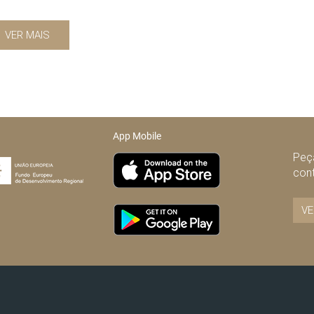
VER MAIS
App Mobile
Peça
con
VE