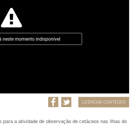
á neste momento indisponível
LICENCIAR CONTEÚDO
as para a atividade de observação de cetáceos nas Ilhas do