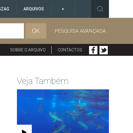
GZAG
ARQUIVOS
+
OK
PESQUISA AVANÇADA
SOBRE O ARQUIVO
CONTACTOS
Veja Também