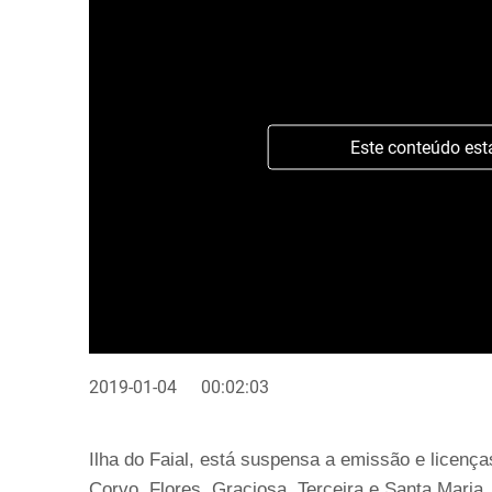
Este conteúdo est
2019-01-04
00:02:03
Ilha do Faial, está suspensa a emissão e licenç
Corvo, Flores, Graciosa, Terceira e Santa Maria.