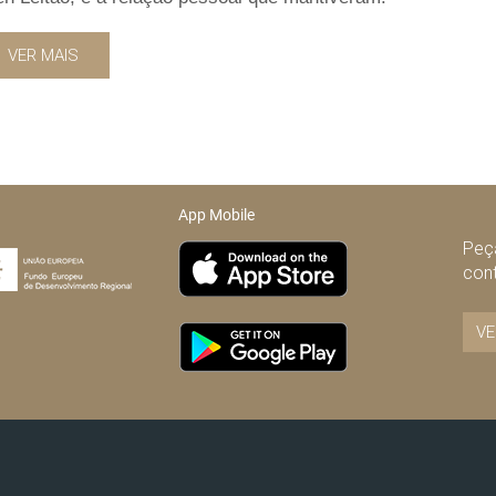
VER MAIS
App Mobile
Peça
con
VE