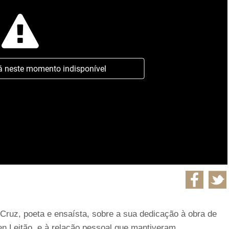
á neste momento indisponível
 Cruz, poeta e ensaísta, sobre a sua dedicação à obra de
n Leitão, e à relação pessoal que mantiveram.