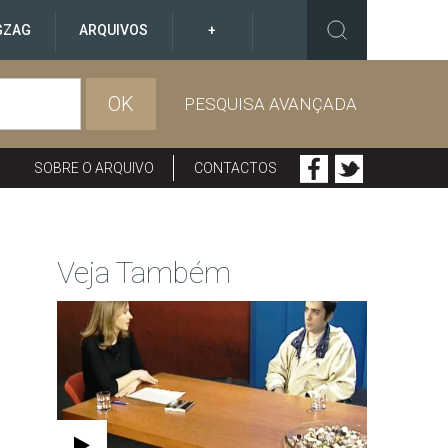
GZAG
ARQUIVOS
+
OK
PESQUISA AVANÇADA
SOBRE O ARQUIVO
CONTACTOS
Veja Também