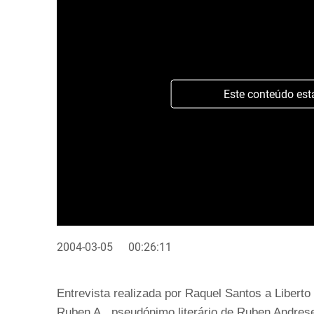
Este conteúdo est
2004-03-05
00:26:11
Entrevista realizada por Raquel Santos a Liberto
Ruben A., pseudónimo literário de Ruben Andrese