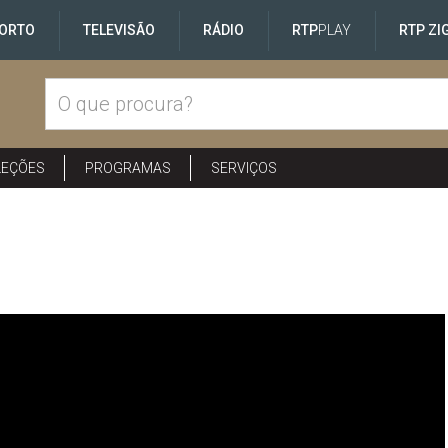
ORTO
TELEVISÃO
RÁDIO
RTP
PLAY
RTP ZI
LEÇÕES
PROGRAMAS
SERVIÇOS