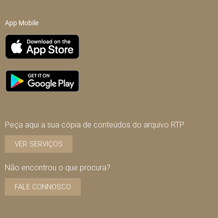
App Mobile
Peça aqui a sua cópia de conteúdos do arquivo RTP
VER SERVIÇOS
Não encontrou o que procura?
FALE CONNOSCO