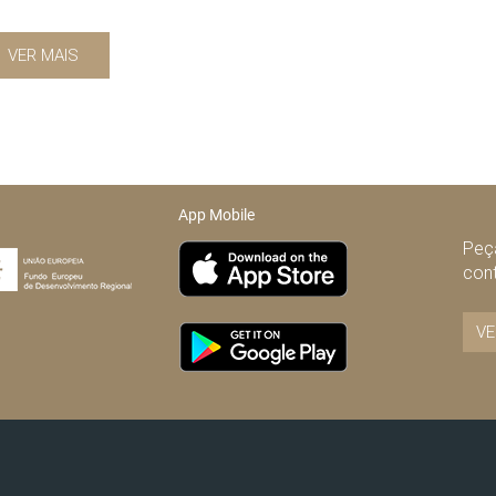
VER MAIS
App Mobile
Peça
con
VE