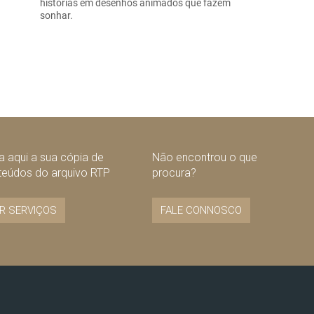
histórias em desenhos animados que fazem
sonhar.
 aqui a sua cópia de
Não encontrou o que
teúdos do arquivo RTP
procura?
R SERVIÇOS
FALE CONNOSCO