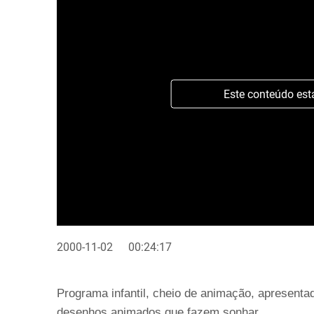
Este conteúdo est
2000-11-02
00:24:17
Programa infantil, cheio de animação, apresenta
desenhos animados que fazem sonhar.