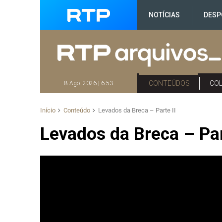
NOTÍCIAS
DESP
CONTEÚDOS
CO
8 Ago. 2026 | 6:53
Início
Conteúdo
Levados da Breca – Parte II
Levados da Breca – Par