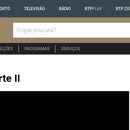
ORTO
TELEVISÃO
RÁDIO
RTP
PLAY
RTP ZI
LEÇÕES
PROGRAMAS
SERVIÇOS
te II