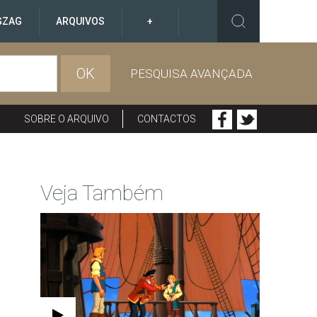
GZAG
ARQUIVOS
+
OK
PESQUISA AVANÇADA
SOBRE O ARQUIVO
CONTACTOS
Veja Também