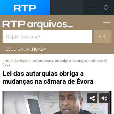
OK
PESQUISA AVANÇADA
Início
Conteúdo
Lei das autarquias obriga a mudanças na câmara de
Évora
Lei das autarquias obriga a
mudanças na câmara de Évora