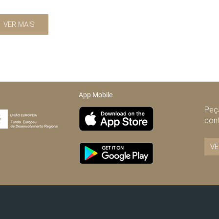
VER MAIS
App Mobile
Peça
con
VE