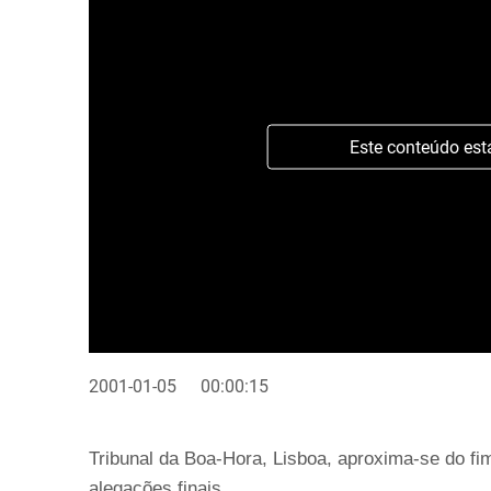
Este conteúdo est
2001-01-05
00:00:15
Tribunal da Boa-Hora, Lisboa, aproxima-se do fi
alegações finais.