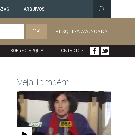
GZAG
ARQUIVOS
+
OK
PESQUISA AVANÇADA
SOBRE O ARQUIVO
CONTACTOS
Veja Também