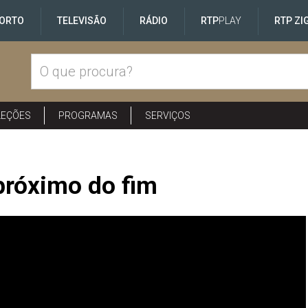
ORTO
TELEVISÃO
RÁDIO
RTP
PLAY
RTP ZI
LEÇÕES
PROGRAMAS
SERVIÇOS
próximo do fim