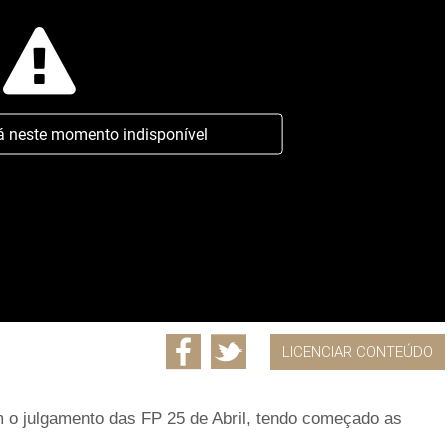
á neste momento indisponível
LICENCIAR CONTEÚDO
m o julgamento das FP 25 de Abril, tendo começado as