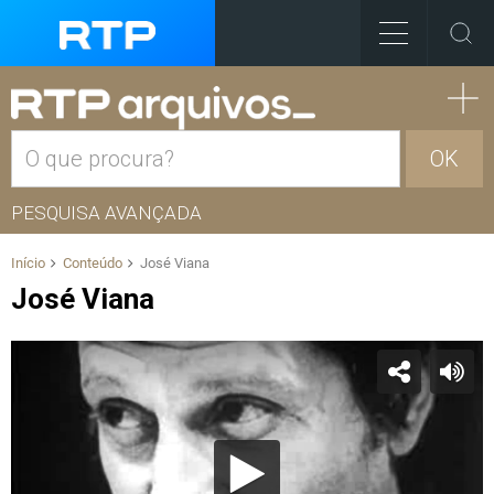
OK
PESQUISA AVANÇADA
Início
Conteúdo
José Viana
José Viana