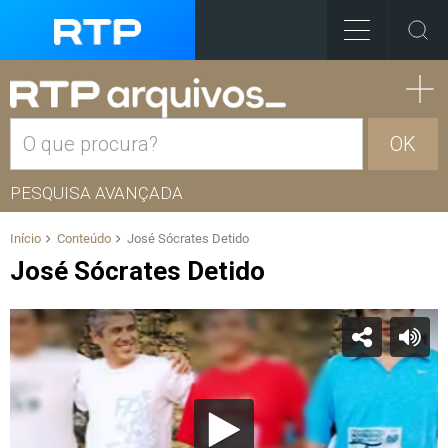
OK
PESQUISA AVANÇADA
Início
Conteúdo
José Sócrates Detido
José Sócrates Detido