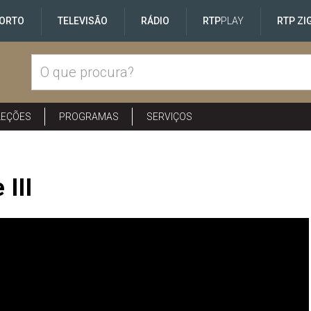
ORTO
TELEVISÃO
RÁDIO
RTP
PLAY
RTP ZI
LEÇÕES
PROGRAMAS
SERVIÇOS
III