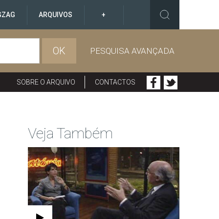
GZAG
ARQUIVOS
+
OK
PESQUISA AVANÇADA
SOBRE O ARQUIVO
CONTACTOS
Veja Também