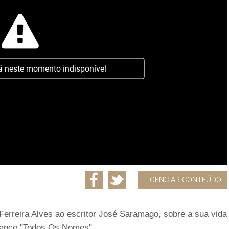
á neste momento indisponível
LICENCIAR CONTEÚDO
 Ferreira Alves ao escritor José Saramago, sobre a sua vida
omance "Todos Os Nomes".