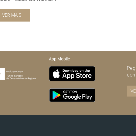
VER MAIS
App Mobile
Peça
con
VE