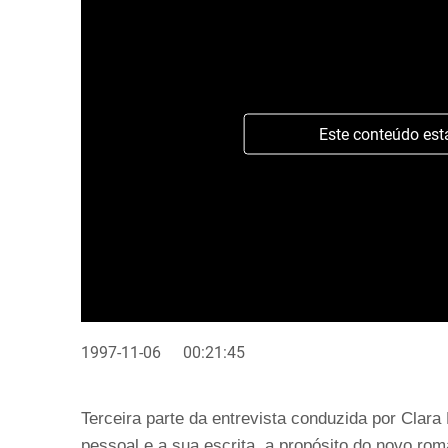
Este conteúdo est
1997-11-06
00:21:45
Terceira parte da entrevista conduzida por Clara
pessoal e a sua escrita, a propósito do novo r